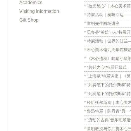
Academics
* “拾光见心”｜木心美术
Visiting Information
* 特展活动｜奏响命运—
Gift Shop
* 童明先生两场讲座
* 贝多芬“英雄与人”特展
* 特展活动｜世界的波兰
* 木心美术馆九周年馆庆
* 《木心遗稿》晚晴小筑
* “萧邦之心”特展开幕式
* “上海赋”特展讲座｜
* “列宾笔下的托尔斯泰
* “列宾笔下的托尔斯泰”
* 聆听托尔斯泰｜木心美
* 鲁迅特展｜陈丹青“另一
* “流动的古典”音乐现场
* 童明教授与你共赏木心