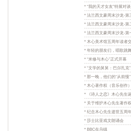
* “我的天才女友”特展对谈
* 法兰西文豪周末沙龙-第
* 法兰西文豪周末沙龙-第
* 法兰西文豪周末沙龙-第
* 木心美术馆五周年读者
* 年轻的朋友们，唱歌跳
* “米修与木心”正式开幕
* “文学的舅舅：巴尔扎克
* 那一晚，他们的“从前慢”
* 木心著作权（音乐创作
* 《诗人之恋》木心先生
* 关于维护木心先生著作
* 纪念木心先生逝世五周
* 莎士比亚戏文朗诵会
* BBC在乌镇