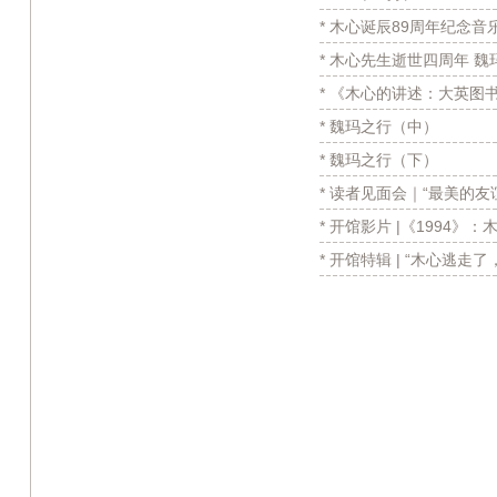
* 木心诞辰89周年纪念音
* 木心先生逝世四周年 
* 《木心的讲述：大英图
* 魏玛之行（中）
* 魏玛之行（下）
* 读者见面会｜“最美的
* 开馆影片 |《1994》
* 开馆特辑 | “木心逃